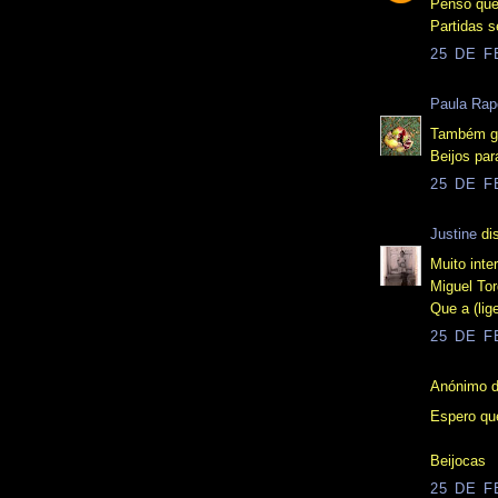
Penso que
Partidas 
25 DE F
Paula Rap
Também go
Beijos para
25 DE F
Justine
dis
Muito inte
Miguel Tor
Que a (lig
25 DE F
Anónimo d
Espero qu
Beijocas
25 DE F