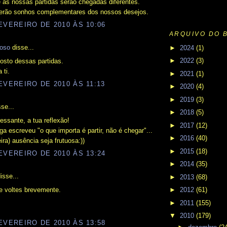
 as nossas partidas serão chegadas diferentes.
serão sonhos complementares dos nossos desejos.
EVEREIRO DE 2010 ÀS 10:06
ARQUIVO DO 
oso
disse...
►
2024
(1)
►
2022
(3)
sto dessas partidas.
 ti.
►
2021
(1)
EVEREIRO DE 2010 ÀS 11:13
►
2020
(4)
►
2019
(3)
se...
►
2018
(5)
ressante, a tua reflexão!
►
2017
(12)
ga escreveu "o que importa é partir, não é chegar"...
►
2016
(40)
eira) ausência seja frutuosa:))
►
2015
(18)
EVEREIRO DE 2010 ÀS 13:24
►
2014
(35)
isse...
►
2013
(68)
e voltes brevemente.
►
2012
(61)
►
2011
(155)
▼
2010
(179)
EVEREIRO DE 2010 ÀS 13:58