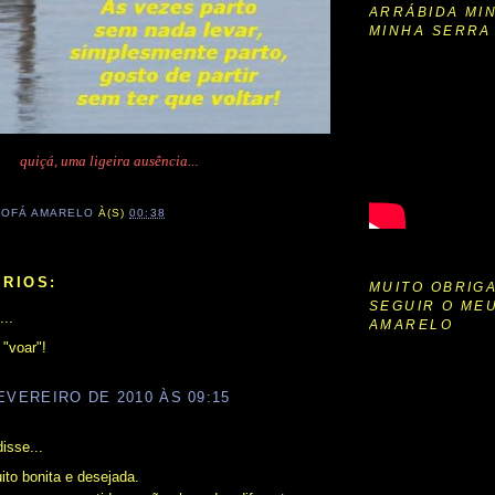
ARRÁBIDA MIN
MINHA SERRA
quiçá, uma ligeira ausência..
.
SOFÁ AMARELO
À(S)
00:38
RIOS:
MUITO OBRIG
SEGUIR O ME
...
AMARELO
"voar"!
EVEREIRO DE 2010 ÀS 09:15
isse...
ito bonita e desejada.