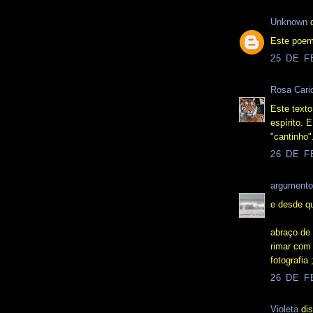
Unknown
d
Este poema
25 DE F
Rosa Cari
Este text
espírito. 
"cantinho".
26 DE F
argumento
e desde q
abraço de 
rimar com
fotografia ;
26 DE F
Violeta
dis