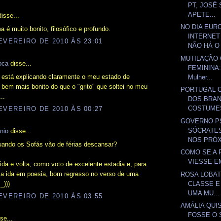
PT, JOSÉ
APETE...
isse...
NO DIA EUR
 é muito bonito, filosófico e profundo.
INTERNET
EVEREIRO DE 2010 ÀS 23:01
NÃO HÁ O 
MUTILAÇÃO 
oca
disse...
FEMININA: 
o está explicando claramente o meu estado de
Mulher...
E bem mais bonito do que o "grito" que soltei no meu
PORTUGAL 
..
DOS BRA
COSTUME
EVEREIRO DE 2010 ÀS 00:27
GOVERNO PS
SÓCRATES
nio
disse...
NOS PRÓX
uando os Sofás vão de férias descansar?
COMO SE A 
VIESSE EM
ida e volta, como voto de excelente estadia e, para
 a ida em poesia, bom regresso no verso de uma
ROSA LOBATO
_)))
CLASSE E
UMA MU...
EVEREIRO DE 2010 ÀS 03:55
AMÁLIA QUI
FOSSE O 
se...