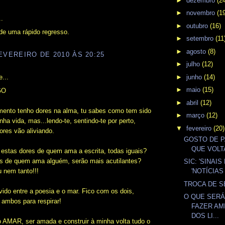
►
dezembro
(2
►
novembro
(1
..
►
outubro
(16)
 de uma rápido regresso.
►
setembro
(11
►
agosto
(8)
EVEREIRO DE 2010 ÀS 20:25
►
julho
(12)
►
junho
(14)
...
►
maio
(15)
GO
►
abril
(12)
ento tenho dores na alma, tu sabes como tem sido
►
março
(12)
inha vida, mas...lendo-te, sentindo-te por perto,
▼
fevereiro
(20)
res vão aliviando.
GOSTO DE P
QUE VOLT
estas dores de quem ama a escrita, todas iguais?
es de quem ama alguém, serão mais acutilantes?
SIC: 'SINAI
u nem tanto!!!
'NOTÍCIAS
TROCA DE S
ido entre a poesia e o mar. Fico com os dois,
O QUE SER
 ambos para respirar!
FAZER AM
DOS LI...
o AMAR, ser amada e construir à minha volta tudo o