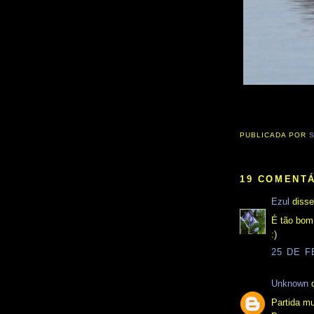
PUBLICADA POR
19 COMENTÁ
Ezul
disse
É tão bom 
:)
25 DE F
Unknown
d
Partida mu