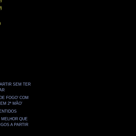
4)
9)
)
ARTIR SEM TER
AR
S DE FOGO' COM
 EM 2ª MÃO'
ENTIDOS
Á MELHOR QUE
IGOS A PARTIR