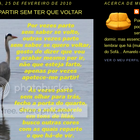
A, 25 DE FEVEREIRO DE 2010
ACERCA DE M
PARTIR SEM TER QUE VOLTAR
Po
pod
sen
dormir, mas essenc
lembrar que há (mui
do Sofá... Amarelo 
VER O MEU PERFI