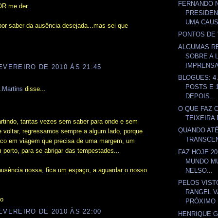
FERNANDO 
R me der.
PRESIDEN
UMA CAUS
 por saber da ausência desejada...mas sei que
PONTOS DE 
ALGUMAS R
SOBRE A 
IMPRENSA 
EVEREIRO DE 2010 ÀS 21:45
BLOGUES: 4 
POSTS E 
.Martins
disse...
DEPOIS...
O QUE FAZ 
TEIXEIRA
rtindo, tantas vezes sem saber para onde e sem
QUANDO ATÉ
e voltar, regressamos sempre a algum lado, porque
TRANSCE
co em viagem que precisa de uma margem, um
 porto, para se abrigar das tempestades...
FAZ HOJE 2
MUNDO MU
usência nossa, fica um espaço, a aguardar o nosso
NELSO...
PELOS VIST
RANGEL V
ho
PRÓXIMO 
EVEREIRO DE 2010 ÀS 22:00
HENRIQUE 