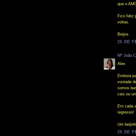
que o AMO
Fico feliz
voltas.
Beijos.
25 DE F
Mª João C
Alex
Embora pa
vontade d
somos bar
cais ou um
Em cada a
regresso!
Um beijin
25 DE F