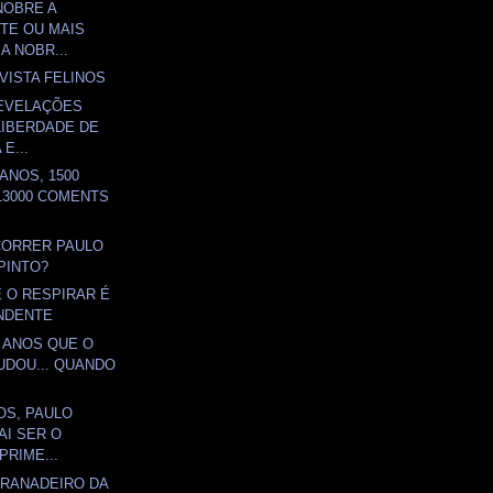
NOBRE A
TE OU MAIS
A NOBR...
VISTA FELINOS
EVELAÇÕES
LIBERDADE DE
E...
ANOS, 1500
13000 COMENTS
CORRER PAULO
 PINTO?
 O RESPIRAR É
NDENTE
0 ANOS QUE O
DOU... QUANDO
OS, PAULO
AI SER O
PRIME...
GRANADEIRO DA