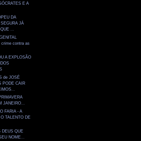
 SÓCRATES E A
OPEU DA
 SEGURA JÁ
QUE ...
GENITAL
crime contra as
OU A EXPLOSÃO
NDOS
S
 de JOSÉ
 PODE CAIR
IMOS...
PRIMAVERA
 JANEIRO...
 FARIA - A
 O TALENTO DE
S DEUS QUE
SEU NOME...