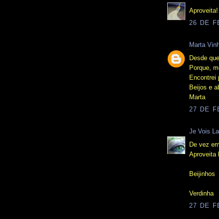
Aproveita!
26 DE F
Marta Vin
Desde que 
Porque, m
Encontrei 
Beijos e a
Marta
27 DE F
Je Vois La
De vez em
Aproveita
Beijinhos
Verdinha
27 DE F