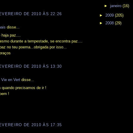
►
janeiro
(16)
EVEREIRO DE 2010 ÀS 22:26
►
2009
(205)
►
2008
(29)
hais
disse...
haja paz....
esmo durante a tempestade, se encontra paz....
paz no teu poema...obrigada por isso...
braços
EVEREIRO DE 2010 ÀS 13:30
 Vie en Vert
disse...
 quando precisamos de ir !
 bem !
EVEREIRO DE 2010 ÀS 17:35