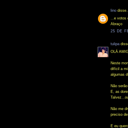
lino
disse.
...e votos
Abraço
25 DE F
tulipa
disse
OLÁ AMI
Neste mom
difícil a m
algumas do
Não serão 
E, as dor
Talvez...o
Não me div
preciso de
E eu quer