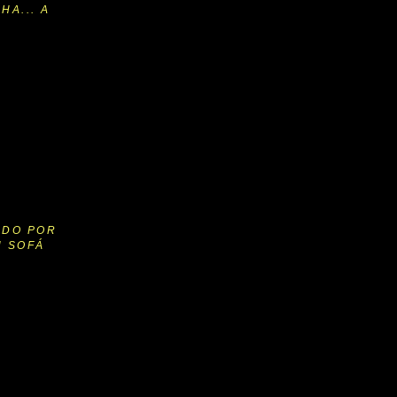
HA... A
ADO POR
U SOFÁ